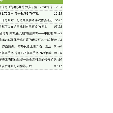
章
复古传奇: 经典的再现-深入了解1.76复古传
12-23
力
1.76版本-传奇私服1.76下载
12-13
.76传奇网站，打造经典传奇游戏体验-新开
12-11
传奇网站，重温经典,畅享热血战斗
家都可以在这里找到自己喜欢的版本
05-28
精品传奇 传奇,第八届“书法传奇——中国书
04-23
精
世sf发布网,属于感官系的玩家可以一试 新
04-23
sf
古「赤血魔剑」传奇手游:上古异石、复活
04-20
76版本手游 传奇1.76版本手游,76版传奇
04-20
你重回记忆中的玛法大陆
古传奇发布网站这是一款全新打造的传奇游
04-20
转以后开始打到神器以后
03-17