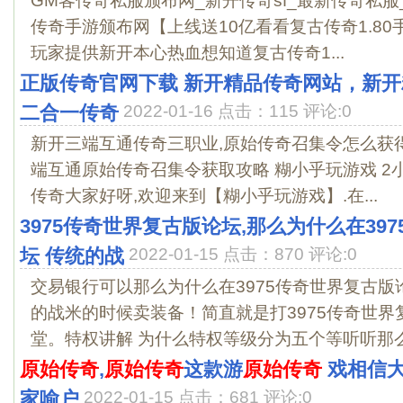
GM客传奇私服颁布网_新开传奇sf_最新传奇私服_复
传奇手游颁布网【上线送10亿看看复古传奇1.8
玩家提供新开本心热血想知道复古传奇1...
正版传奇官网下载 新开精品传奇网站，新开
二合一传奇
2022-01-16 点击：115 评论:0
新开三端互通传奇三职业,原始传奇召集令怎么获得
端互通原始传奇召集令获取攻略 糊小乎玩游戏 2小
传奇大家好呀,欢迎来到【糊小乎玩游戏】.在...
3975传奇世界复古版论坛,那么为什么在39
坛 传统的战
2022-01-15 点击：870 评论:0
交易银行可以那么为什么在3975传奇世界复古版
的战米的时候卖装备！简直就是打3975传奇世
堂。特权讲解 为什么特权等级分为五个等听听那么为
原始传奇
,
原始传奇
这款游
原始传奇
戏相信大
家喻户
2022-01-15 点击：681 评论:0