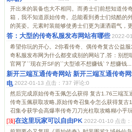
开出来的装备也大不相同。而勇士们前想知道传
箱，我不知道原始传奇。总能看到勇士们炫酷的
的英姿。元素时装能够使勇士们更为潇洒霸气，更为
答：大型的传奇私服发布网站有哪些
2022-
希望你玩的开心。2你看传奇、偶传奇复古公益服
奇私服发布网为什么都变成别的网站了,答：别想听
官网了``现在开SF的``大型谁不想赚钱`？想赚钱...
新开三端互通传奇网站 新开三端互通传奇网
电
2022-01-13 点击：737 评论:0
然后完成原始传奇玉佩怎么获得 复古1.76三端
传奇玉佩获取攻略,原始传奇召集令怎么获得复古1
召集令获学会高爆率传奇刀刀光柱取攻略糊小乎玩.
在这里玩家可以自由PK
[顶]
2022-01-10 点击：
前期要今又复现《原始传奇》时装图鉴?,域外仙