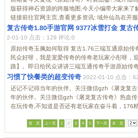
版获得神石资源的跨服地图,今天小编带大家来了
链接前往官网主页,查看更多资讯: 域外仙岛在开服30
复古传奇1.80手游官网 9377冰雪打金 复古
2-01-10 点击：129 评论:0
原始传奇玉佩如何取得 复古1.76三端互通原始传
民众好呀，我是宠爱传奇的传奇老玩家小彤呀，
路】。即日给民众讲讲三端互通传奇手游原始传奇的
习惯了快餐类的超变传奇
2022-01-10 点击：6
还记不记得当年的伙伴。关注微信gzh《屠龙复
年的伙伴。关注微信gzh《屠龙复古传奇》热血传
在玩传奇,不知道是否还有老玩家在奋斗着，176精品
首 页
上一页
1
2
3
4
5
下一页
末 页