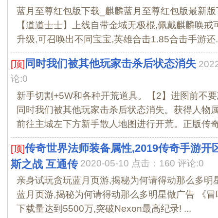
蓝月至尊红包版下载_麒麟蓝月至尊红包版最新版
【道道士士】上线自带金域无极棍,佩戴麒麟唤戒
升级,可召唤出不同宝宝,英雄合击1.85合击手游还..
同时我们被其他玩家击杀后状态消失
[顶]
202
论:0
新手切割+5W和各种开荒道具。【2】进图前不要
同时我们被其他玩家击杀后状态消失。获得人物
前往主城左下方新手散人地图进行开荒。正版传奇官
传奇世界法师装备属性,2019传奇手游开
[顶]
斯之战 互通传
2020-05-10 点击：160 评论:0
亲身试玩贪玩蓝月页游,揭秘为何请得动那么多明
蓝月页游,揭秘为何请得动那么多明星做广告 《
下载量达到5500万,突破Nexon最高纪录! ...