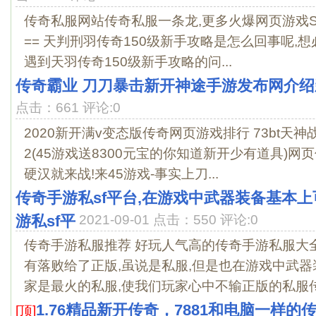
传奇私服网站传奇私服一条龙,更多火爆网页游戏SF公益服
== 天判刑羽传奇150级新手攻略是怎么回事呢,
遇到天羽传奇150级新手攻略的问...
传奇霸业 刀刀暴击新开神途手游发布网介
点击：661 评论:0
2020新开满v变态版传奇网页游戏排行 73bt天神
2(45游戏送8300元宝的你知道新开少有道具)网
硬汉就来战!来45游戏-事实上刀...
传奇手游私sf平台,在游戏中武器装备基本上
游私sf平
2021-09-01 点击：550 评论:0
传奇手游私服推荐 好玩人气高的传奇手游私服大
有落败给了正版,虽说是私服,但是也在游戏中武
家是最火的私服,使我们玩家心中不输正版的私服传奇
1.76精品新开传奇，7881和电脑一样的
[顶]