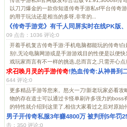
传世手游私sf官网版发布合击版 v1.91,3000s
以刀刀爆金的一款你知道传奇手游私sf平台传奇游
的用于玩法还是相当的多呀,非常的...
《传奇手游党》有千人同屏实时在线PK版
09 点击：1036 评论:0
开着手机复古传奇手游:手机电脑都能玩的传奇!
别!,无论电脑网游或是手游游戏目的性便是以便快
戏玩家而言有不一样的挑选,总而言之,只需开心点就.
求召唤月灵的手游传奇
!热血传奇:从神兽到
644 评论:0
更多精品手游等您来。怒火一刀!新老玩家必看攻略
物的存在道士可以通过卡怪单刷许多强力的boss
的特性就介绍到这里了,相信大家看过之后对原始传.
男子开传奇私服3年赚4800万 被判刑5年罚25
击：350 评论:0