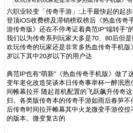
六职业轻变「传奇手游」:上手最快起的起步攻
登顶iOS收费榜及滞销榜双榜后《热血传奇
游传奇版》还在不停考证着典范IP“端转手”
我们以为传奇系列玩家大多是70、80后但是
欢玩传奇的玩家还是非常多热血传奇手机版》
岁以下其中20岁以下的用户达
典范IP也有“萌新”《热血传奇手机版》做了
变年老化改造笑谈本日传奇事举杯一醉泯恩仇。
间帷幕拉开 随起首机配置的飞跃飙升传奇这
归。各类版传奇本的传奇手游如雨后春笋不
后传奇时间拉开帷幕其中火龙微变手游佼佼
的版本。微变复古的