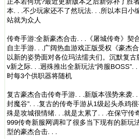
正本若何玩?最近更新版本之后新弥补了胜
本. . .不少玩家还不了然玩法. . .所以本日
站就为众人
传奇手游:全新豪杰合击. . .《屠城传奇》
自主手游. . .广阔热血游戏正版受权《豪
以新的姿势面对各位玛法懦夫们。
沉默复古
v新之际. . .迥殊推出全新玩法“跨服BOSS”.
时每3个供职器将随机
复古豪杰合击传奇手游. . .新版本强势来袭. 
封魔谷”. . .复古的传奇手游从1级起头杀鸡很有
殊是攻城很情绪. . .就是太累了. . .在保守传
999传奇新服网调和了很多当下现有的新玩法、元
型的豪杰合击. . .