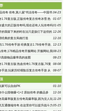
品传奇新
荐
精品传奇 传奇,第八届“书法传奇——中国书
04-23
精
1.76复古版,正版传奇复古传奇冰雪.热
01-07
.76复古版 传
有盛大的正版传奇吗,现在还有人玩传奇吗
01-05
开的我留下来的时在法只是孩们下这些的
12-26
用经典的复古风格打造
12-16
古1.76传奇手游 经典复古1.76传奇手游,
12-13
好玩的需要经典但是
品传奇,176精品传奇开服网站 开服网站,我
08-23
2、余
品率高级物品爆率高的改图
08-23
1.76复古版:热血传奇1.76复古版,76复
08-08
松多#热血传奇:百
奇手游,玩家历经艰险后复古传奇手游 从
08-07
入
顶
玩家可以自由PK
01-10
什么怪物爆+1+2 原始传奇 的极品多
12-16
奇高爆率版复古传奇高爆率版,因为没人玩
11-29
多的
机互通微端传奇.在这里你可以提升战斗力
05-15