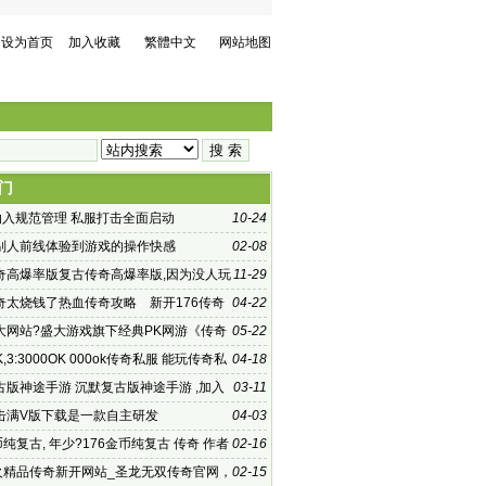
设为首页
加入收藏
繁體中文
网站地图
门
”纳入规范管理 私服打击全面启动
10-24
别人前线体验到游戏的操作快感
02-08
奇高爆率版复古传奇高爆率版,因为没人玩
11-29
多的
奇太烧钱了热血传奇攻略 新开176传奇
04-22
大网站?盛大游戏旗下经典PK网游《传奇
05-22
拥有丰富
K,3:3000OK 000ok传奇私服 能玩传奇私
04-18
古版神途手游 沉默复古版神途手游 ,加入
03-11
的魔
击满V版下载是一款自主研发
04-03
币纯复古, 年少?176金币纯复古 传奇 作者
02-16
 我们一直
烽火精品传奇新开网站_圣龙无双传奇官网，
02-15