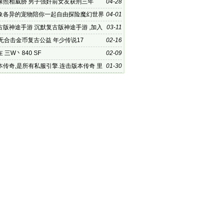
英雄豪
裸照相威胁 男子强奸前女友获刑三年
04-28
象各异的宠物陪你一起自由探险魔幻世界
04-01
古版神途手游 沉默复古版神途手游 ,加入
03-11
的魔
雄无合击金币复古公益 年少传说17
02-16
 三W丶840 SF
02-09
本传奇,是所有私服引擎.连击版本传奇 里
01-30
的