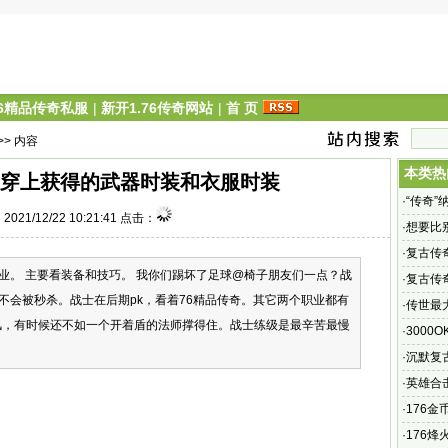
76精品传奇私服
|
新开1.76传奇网站
|
首 页
>> 内容
本类热
穿上获得的武器时装和衣服时装
·
“传奇
021/12/22 10:21:41 点击：
·
想要比
·
复古传
业。 主要看装备和技巧。 我你们踢坏了足球@椅子朋友们一点？战
你有再
·
复古传
不会被秒杀。战士在后期pk，看着76精品传奇。其它两个职业都有
网站
·
传世最
风，有时候还不如一个开着盾的法师撑得住。战士练级是最辛苦最慢
世界》
·
3000O
服吗
·
沉默复
了全新
·
英雄合
·
176金
最新文章
·
176