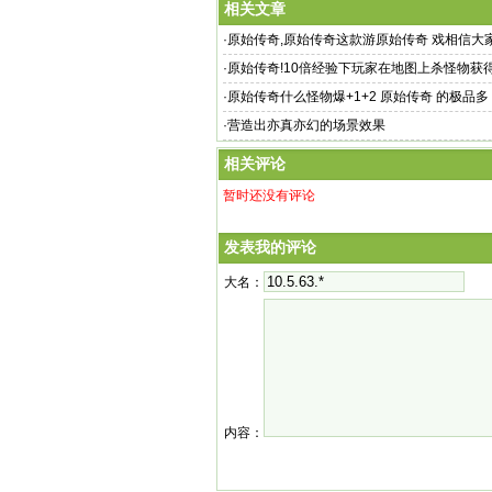
相关文章
·
原始传奇,原始传奇这款游原始传奇 戏相信大
能熟家喻户
·
原始传奇!10倍经验下玩家在地图上杀怪物获
翻十倍
·
原始传奇什么怪物爆+1+2 原始传奇 的极品多
·
营造出亦真亦幻的场景效果
相关评论
暂时还没有评论
发表我的评论
大名：
内容：