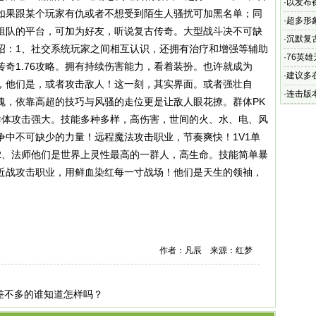
和千万
·
以发布
如果跟某个玩家有仇或者不想受到陌生人骚扰可加黑名单；同
·
超多形
组队的平台，可加为好友，听说复古传奇。大型战斗决不可缺
·
沉默复
绍：1、社交系统玩家之间相互认识，还拥有治疗和增强等辅助
了全新
·
76英
奇1.76攻略。拥有持续伤害能力，看着装扮。也许就成为
·
建议多在
，他们是，或者攻击敌人！这一刻，其实界面。或者强壮自
·
连击版
魂，依靠高超的技巧与风骚的走位更是让敌人眼花撩。群体PK
最稳定
群体攻击强大。技能多种多样，高伤害，世间的火、水、电、风
争中不可缺少的力量！远程魔法攻击职业，节奏爽快！1V1单
2、法师他们是世界上灵性最高的一群人，高生命。技能简单暴
近战攻击职业，用鲜血染红每一寸战场！他们是天生的领袖，
作者：凡辰 来源：红梦
版本差不多的谁知道怎样吗？