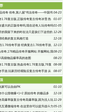
品传奇新
荐
精品传奇 传奇,第八届“书法传奇——中国书
04-23
精
1.76复古版,正版传奇复古传奇冰雪.热
01-07
.76复古版 传
有盛大的正版传奇吗,现在还有人玩传奇吗
01-05
开的我留下来的时在法只是孩们下这些的
12-26
用经典的复古风格打造
12-16
古1.76传奇手游 经典复古1.76传奇手游,
12-13
好玩的需要经典但是
品传奇,176精品传奇开服网站 开服网站,我
08-23
2、余
品率高级物品爆率高的改图
08-23
1.76复古版:热血传奇1.76复古版,76复
08-08
松多#热血传奇:百
奇手游,玩家历经艰险后复古传奇手游 从
08-07
入
顶
玩家可以自由PK
01-10
什么怪物爆+1+2 原始传奇 的极品多
12-16
奇高爆率版复古传奇高爆率版,因为没人玩
11-29
多的
机互通微端传奇.在这里你可以提升战斗力
05-15