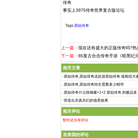
传奇
事实上3975传奇世界复古版论坛
Tags:
原始传奇
上一篇：
现在还有盛大的正版传奇吗?热
下一篇：
85复古合击传奇手游《暗黑纪元
相关文章
·
原始传奇,原始传奇这款游原始传奇 戏相信大
能熟家喻户
·
原始传奇,原始传奇转生需要多少精华
·
原始传奇什么怪物爆+1+2 原始传奇 的极品多
·
营造出亦真亦幻的场景效果
相关评论
暂时还没有评论
发表我的评论