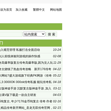
设为首页
加入收藏
繁體中文
网站地图
门
”纳入规范管理 私服打击全面启动
10-24
别人前线体验到游戏的操作快感
02-08
奇高爆率版复古传奇高爆率版,因为没人玩
11-29
多的
奇太烧钱了热血传奇攻略 新开176传奇
04-22
大网站?盛大游戏旗下经典PK网游《传奇
05-22
拥有丰富
K,3:3000OK 000ok传奇私服 能玩传奇私
04-18
古版神途手游 沉默复古版神途手游 ,加入
03-11
的魔
击满V版下载是一款自主研发
04-03
币纯复古, 年少?176金币纯复古 传奇 作者
02-16
 我们一直
烽火精品传奇新开网站_圣龙无双传奇官网，
02-15