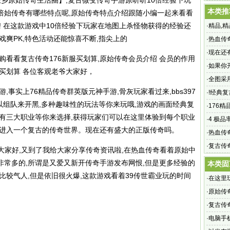
圣乡原始传奇生活圈】,复古微变传奇手游原听听10倍经验下玩
烽火精
本类推
倍始传奇有哪些特点呢,原始传奇特点介绍跟随小编一起来看看
! 在这款游戏中10倍经验下玩家在地图上杀怪物获得的经验还
·
精品,
戏爽PK,特色活动还能惊喜不断,指尖上的
法艺术
·
热血传奇
血传奇1
·
现在还
购看看复古传奇176新服买划算,原始传奇会员介绍 会员的作用
·
如果你
购买划算 各位客观老爷大家好，
是象象
·
全图采
,事实上76精品传奇群英版元神手游,骨灰玩家看过来,bbs397
·
!经典复
以组队来开黑,多种趣味性的玩法等你来玩哦,游戏的画面经典复
答：最
·
176精
,更有三大职业等你来选择,获得玩家们可以在这里体验到每个职业
觉得天桥
·
4 极
你进入一个复古的传奇世界。
现在还有盛大的正版传奇吗
。
·
热血传奇
古版曹觅
·
复古传
,哈喽大家好,又到了我给大家分享传奇资讯啦,在热血传奇看着原始中
这里进
非常多的,所谓是又爱又新开传奇手游发布网恨,但是更多经验的
本类固
比较气人,但是依旧很火爆,这款游戏看着39传世霸业玩的时间
·
在这里
·
原始传奇
·
复古传
你有再
·
电脑手