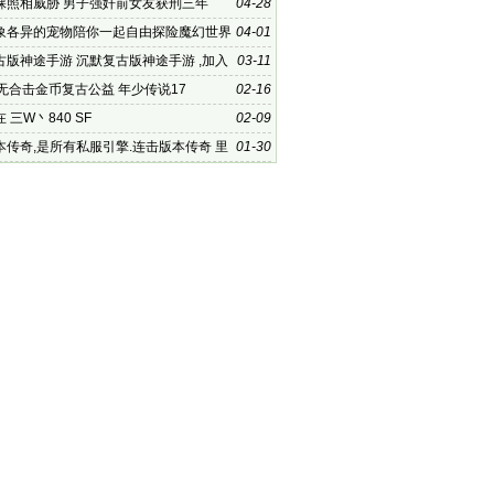
英雄豪
裸照相威胁 男子强奸前女友获刑三年
04-28
象各异的宠物陪你一起自由探险魔幻世界
04-01
古版神途手游 沉默复古版神途手游 ,加入
03-11
的魔
雄无合击金币复古公益 年少传说17
02-16
 三W丶840 SF
02-09
本传奇,是所有私服引擎.连击版本传奇 里
01-30
的