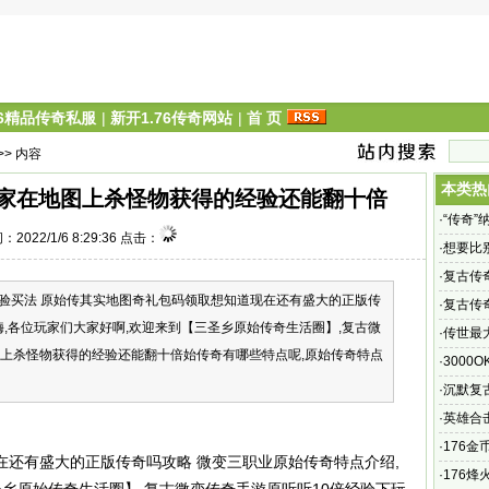
76精品传奇私服
|
新开1.76传奇网站
|
首 页
>> 内容
本类热
玩家在地图上杀怪物获得的经验还能翻十倍
·
“传奇
：2022/1/6 8:29:36 点击：
·
想要比
·
复古传
验买法 原始传其实地图奇礼包码领取想知道现在还有盛大的正版传
你有再
·
复古传
嗨,各位玩家们大家好啊,欢迎来到【三圣乡原始传奇生活圈】,复古微
网站
·
传世最
图上杀怪物获得的经验还能翻十倍始传奇有哪些特点呢,原始传奇特点
世界》
·
3000O
服吗
·
沉默复
了全新
·
英雄合
·
176金
还有盛大的正版传奇吗攻略 微变三职业原始传奇特点介绍,
最新文章
·
176