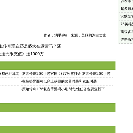
和千万
·
以发布
·
超多形
·
沉默复
了全新
·
76英
·
建议多在
作者：洅乎鉨o 来源：美丽的淘宝卖家
·
连击版
血传奇现在还是盛大在运营吗？还
最稳定
送无限充值》送1000万
家都已经耳闻
·
复古传奇1.80手游官网 9377冰雪打金 复古传奇1.80手游
官网
·
在装扮界面可以穿上获得的武器时装和衣服时装
·
原始传奇1.76复古手游冯小刚 计划性任务也要查找下